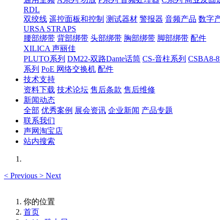
RDL
双绞线
遥控面板和控制
测试器材
警报器
音频产品
数字
URSA STRAPS
腰部绑带
背部绑带
头部绑带
胸部绑带
脚部绑带
配件
XILICA 声丽佳
PLUTO系列
DM22-双路Dante话筒
CS-音柱系列
CSBA
系列
PoE 网络交换机
配件
技术支持
资料下载
技术论坛
售后条款
售后维修
新闻动态
全部
优秀案例
展会资讯
企业新闻
产品专题
联系我们
声网淘宝店
站内搜索
<
Previous
>
Next
你的位置
首页