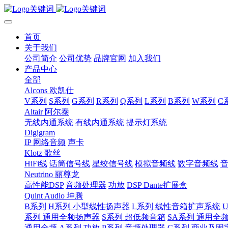
首页
关于我们
公司简介
公司优势
品牌官网
加入我们
产品中心
全部
Alcons 欧凯仕
V系列
S系列
G系列
R系列
Q系列
L系列
B系列
W系列
C
Altair 阿尔泰
无线内通系统
有线内通系统
提示灯系统
Digigram
IP 网络音频
声卡
Klotz 歌丝
HiFi线
话筒信号线
星绞信号线
模拟音频线
数字音频线
Neutrino 丽尊龙
高性能DSP
音频处理器
功放
DSP Dante扩展盒
Quint Audio 坤腾
B系列
H系列 小型线性扬声器
L系列 线性音箱扩声系统
系列 通用全频扬声器
S系列 超低频音箱
SA系列 通用全
通用全频
A系列 功放
P系列 音频处理器
C系列 商业及固