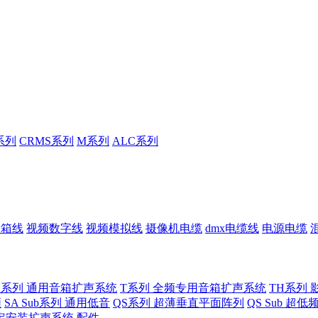
系列
CRMS系列
M系列
ALC系列
音箱线
视频数字线
视频模拟线
摄像机电缆
dmx电缆线
电源电缆
U系列 通用音箱扩声系统
T系列 全频专用音箱扩声系统
TH系列 
频
SA Sub系列 通用低音
QS系列 超薄垂直平面阵列
QS Sub 超
定安装扩声系统
配件