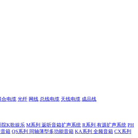
混合电缆
光纤
网线
总线电缆
天线电缆
成品线
影院K歌娱乐
M系列 返听音箱扩声系统
R系列 有源扩声系统
PH
低频音箱
QS系列 同轴薄型多功能音箱
KA系列 全频音箱
CX系列