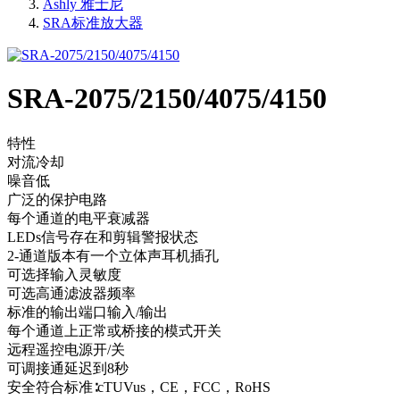
Ashly 雅士尼
SRA标准放大器
SRA-2075/2150/4075/4150
特性
对流冷却
噪音低
广泛的保护电路
每个通道的电平衰减器
LEDs信号存在和剪辑警报状态
2-通道版本有一个立体声耳机插孔
可选择输入灵敏度
可选高通滤波器频率
标准的输出端口输入/输出
每个通道上正常或桥接的模式开关
远程遥控电源开/关
可调接通延迟到8秒
安全符合标准∶cTUVus，CE，FCC，RoHS