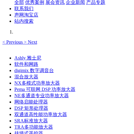
全部
优秀案例
展会资讯
企业新闻
产品专题
联系我们
声网淘宝店
站内搜索
<
Previous
>
Next
Ashly 雅士尼
软件和网路
digimix 数字调音台
混合放大器
NX多模式功率放大器
Pema 可联网 DSP 功率放大器
NE多通道专业功率放大器
网络启能处理器
DSP 矩形处理器
双通道高性能功率放大器
SRA标准放大器
TRA多功能放大器
挂墙式遥控器