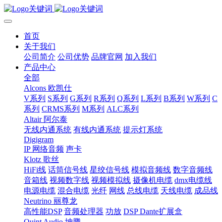
首页
关于我们
公司简介
公司优势
品牌官网
加入我们
产品中心
全部
Alcons 欧凯仕
V系列
S系列
G系列
R系列
Q系列
L系列
B系列
W系列
C
系列
CRMS系列
M系列
ALC系列
Altair 阿尔泰
无线内通系统
有线内通系统
提示灯系统
Digigram
IP 网络音频
声卡
Klotz 歌丝
HiFi线
话筒信号线
星绞信号线
模拟音频线
数字音频线
音箱线
视频数字线
视频模拟线
摄像机电缆
dmx电缆线
电源电缆
混合电缆
光纤
网线
总线电缆
天线电缆
成品线
Neutrino 丽尊龙
高性能DSP
音频处理器
功放
DSP Dante扩展盒
Quint Audio 坤腾