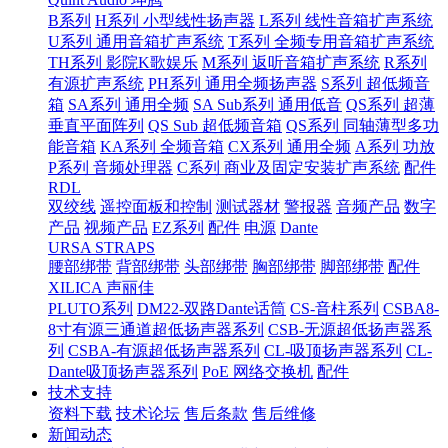
B系列
H系列 小型线性扬声器
L系列 线性音箱扩声系统
U系列 通用音箱扩声系统
T系列 全频专用音箱扩声系统
TH系列 影院K歌娱乐
M系列 返听音箱扩声系统
R系列
有源扩声系统
PH系列 通用全频扬声器
S系列 超低频音
箱
SA系列 通用全频
SA Sub系列 通用低音
QS系列 超薄
垂直平面阵列
QS Sub 超低频音箱
QS系列 同轴薄型多功
能音箱
KA系列 全频音箱
CX系列 通用全频
A系列 功放
P系列 音频处理器
C系列 商业及固定安装扩声系统
配件
RDL
双绞线
遥控面板和控制
测试器材
警报器
音频产品
数字
产品
视频产品
EZ系列
配件
电源
Dante
URSA STRAPS
腰部绑带
背部绑带
头部绑带
胸部绑带
脚部绑带
配件
XILICA 声丽佳
PLUTO系列
DM22-双路Dante话筒
CS-音柱系列
CSBA8-
8寸有源三通道超低扬声器系列
CSB-无源超低扬声器系
列
CSBA-有源超低扬声器系列
CL-吸顶扬声器系列
CL-
Dante吸顶扬声器系列
PoE 网络交换机
配件
技术支持
资料下载
技术论坛
售后条款
售后维修
新闻动态