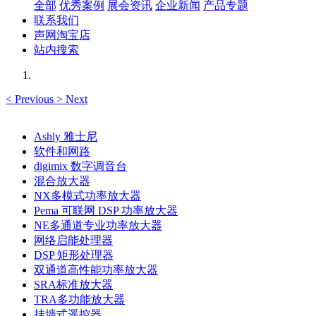
全部
优秀案例
展会资讯
企业新闻
产品专题
联系我们
声网淘宝店
站内搜索
<
Previous
>
Next
Ashly 雅士尼
软件和网路
digimix 数字调音台
混合放大器
NX多模式功率放大器
Pema 可联网 DSP 功率放大器
NE多通道专业功率放大器
网络启能处理器
DSP 矩形处理器
双通道高性能功率放大器
SRA标准放大器
TRA多功能放大器
挂墙式遥控器