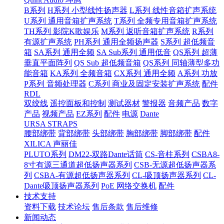
B系列
H系列 小型线性扬声器
L系列 线性音箱扩声系统
U系列 通用音箱扩声系统
T系列 全频专用音箱扩声系统
TH系列 影院K歌娱乐
M系列 返听音箱扩声系统
R系列
有源扩声系统
PH系列 通用全频扬声器
S系列 超低频音
箱
SA系列 通用全频
SA Sub系列 通用低音
QS系列 超薄
垂直平面阵列
QS Sub 超低频音箱
QS系列 同轴薄型多功
能音箱
KA系列 全频音箱
CX系列 通用全频
A系列 功放
P系列 音频处理器
C系列 商业及固定安装扩声系统
配件
RDL
双绞线
遥控面板和控制
测试器材
警报器
音频产品
数字
产品
视频产品
EZ系列
配件
电源
Dante
URSA STRAPS
腰部绑带
背部绑带
头部绑带
胸部绑带
脚部绑带
配件
XILICA 声丽佳
PLUTO系列
DM22-双路Dante话筒
CS-音柱系列
CSBA8-
8寸有源三通道超低扬声器系列
CSB-无源超低扬声器系
列
CSBA-有源超低扬声器系列
CL-吸顶扬声器系列
CL-
Dante吸顶扬声器系列
PoE 网络交换机
配件
技术支持
资料下载
技术论坛
售后条款
售后维修
新闻动态