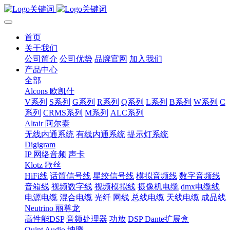
首页
关于我们
公司简介
公司优势
品牌官网
加入我们
产品中心
全部
Alcons 欧凯仕
V系列
S系列
G系列
R系列
Q系列
L系列
B系列
W系列
C
系列
CRMS系列
M系列
ALC系列
Altair 阿尔泰
无线内通系统
有线内通系统
提示灯系统
Digigram
IP 网络音频
声卡
Klotz 歌丝
HiFi线
话筒信号线
星绞信号线
模拟音频线
数字音频线
音箱线
视频数字线
视频模拟线
摄像机电缆
dmx电缆线
电源电缆
混合电缆
光纤
网线
总线电缆
天线电缆
成品线
Neutrino 丽尊龙
高性能DSP
音频处理器
功放
DSP Dante扩展盒
Quint Audio 坤腾